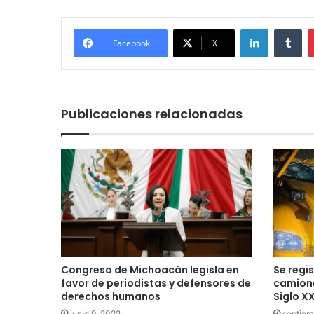
LinkedIn
Tu
Facebook
X
Publicaciones relacionadas
Congreso de Michoacán legisla en
Se regi
favor de periodistas y defensores de
camione
derechos humanos
Siglo XX
junio 9, 2022
septiem