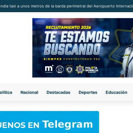
endia taxi a unos metros de la barda perimetral del Aeropuerto Internac
olítica
Nacional
Destacadas
Deportes
Educación