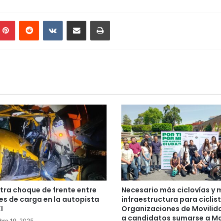
mblr
Pinterest
Reddit
VKontakte
Compartir por correo electrónico
Imprimir
stra choque de frente entre
Necesario más ciclovías y 
s de carga en la autopista
infraestructura para ciclist
I
Organizaciones de Movilid
a candidatos sumarse a Ma
bre 19, 2025