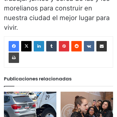
morelianos para construir en
nuestra ciudad el mejor lugar para
vivir.
LinkedIn
Tumblr
Pinterest
Reddit
VKontakte
Compartir por corr
Imprimir
Publicaciones relacionadas