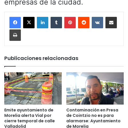
empresas de la ciudad.
LinkedIn
Tumblr
Pinterest
Reddit
VKontakte
Compartir por corr
Imprimir
Publicaciones relacionadas
Emite ayuntamiento de
Contaminación en Presa
Morelia alerta Vial por
de Cointzio no es para
cierre temporal de calle
alarmarse: Ayuntamiento
Valladolid
de Morelia