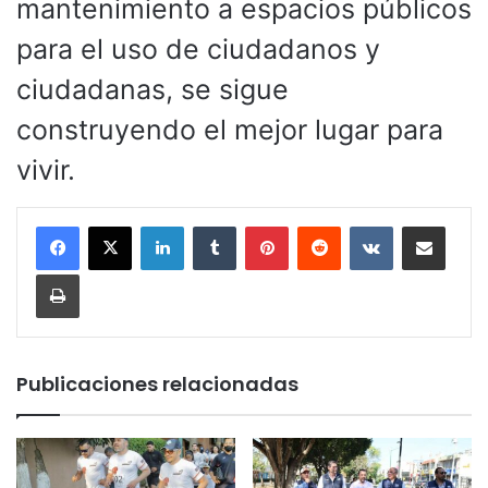
mantenimiento a espacios públicos
para el uso de ciudadanos y
ciudadanas, se sigue
construyendo el mejor lugar para
vivir.
LinkedIn
Tumblr
Pinterest
Reddit
VKontakte
Compartir por corr
Imprimir
Publicaciones relacionadas