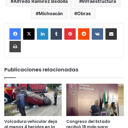
Alfredo Ramírez Bedolla
Infraestructura
Michoacán
Obras
LinkedIn
Tumblr
Pinterest
Reddit
VKontakte
Compartir por corr
Imprimir
Publicaciones relacionadas
Volcadura vehicular deja
Congreso del Estado
al menos 4 heridos en la
recibió 18 mdp para