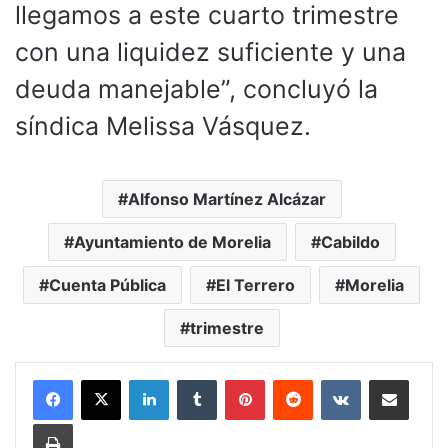
llegamos a este cuarto trimestre
con una liquidez suficiente y una
deuda manejable”, concluyó la
síndica Melissa Vásquez.
Alfonso Martínez Alcázar
Ayuntamiento de Morelia
Cabildo
Cuenta Pública
El Terrero
Morelia
trimestre
LinkedIn
Tumblr
Pinterest
Reddit
VKontakte
Compartir por corr
Imprimir