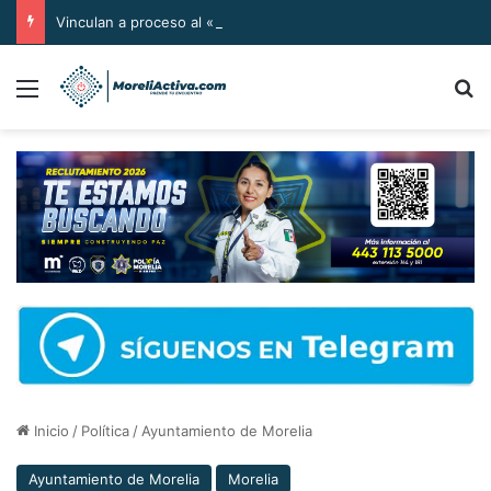
Vinculan a proceso al «R1» por homicidio del ex alcalde Carlos Manzo
Menú
B
Inicio
/
Política
/
Ayuntamiento de Morelia
Ayuntamiento de Morelia
Morelia