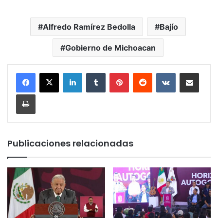
Alfredo Ramírez Bedolla
Bajío
Gobierno de Michoacan
LinkedIn
Tumblr
Pinterest
Reddit
VKontakte
Compartir por corr
Imprimir
Publicaciones relacionadas