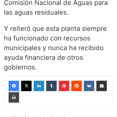
Comisión Nacional de Aguas para
las aguas residuales.
Y reiteró que esta planta siempre
ha funcionado con recursos
municipales y nunca ha recibido
ayuda financiera de otros
gobiernos.
LinkedIn
Tumblr
Pinterest
Reddit
VKontakte
Compartir por corr
Imprimir