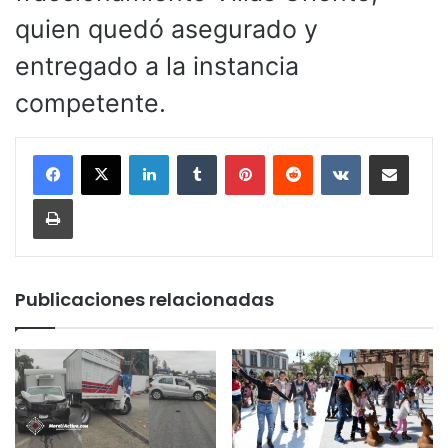
quien quedó asegurado y
entregado a la instancia
competente.
LinkedIn
Tumblr
Pinterest
Reddit
VKontakte
Compartir por corr
Imprimir
Publicaciones relacionadas