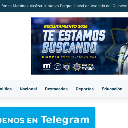
an a proceso al «R1» por homicidio del ex alcalde Carlos Manzo
olítica
Nacional
Destacadas
Deportes
Educación