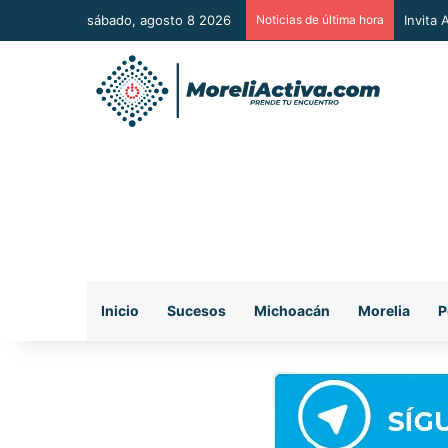
sábado, agosto 8 2026
Noticias de última hora
Vincul
Inicio
Sucesos
Michoacán
Morelia
P