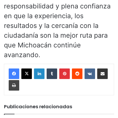
responsabilidad y plena confianza
en que la experiencia, los
resultados y la cercanía con la
ciudadanía son la mejor ruta para
que Michoacán continúe
avanzando.
LinkedIn
Tumblr
Pinterest
Reddit
VKontakte
Compartir por corr
Imprimir
Publicaciones relacionadas