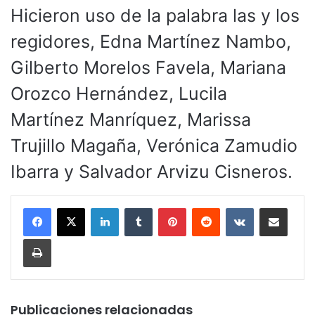
Hicieron uso de la palabra las y los
regidores, Edna Martínez Nambo,
Gilberto Morelos Favela, Mariana
Orozco Hernández, Lucila
Martínez Manríquez, Marissa
Trujillo Magaña, Verónica Zamudio
Ibarra y Salvador Arvizu Cisneros.
LinkedIn
Tumblr
Pinterest
Reddit
VKontakte
Compartir por corr
Imprimir
Publicaciones relacionadas