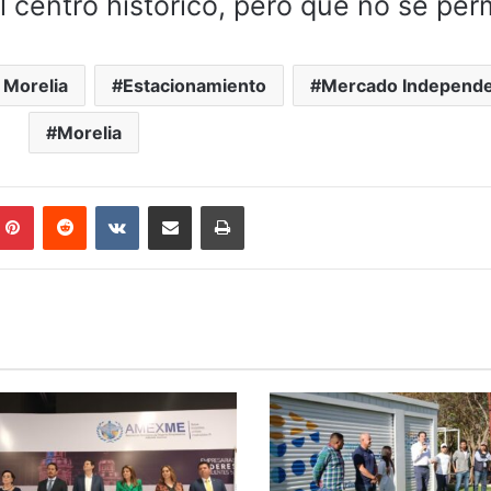
 centro histórico, pero que no se perm
 Morelia
Estacionamiento
Mercado Independe
Morelia
mblr
Pinterest
Reddit
VKontakte
Compartir por correo electrónico
Imprimir