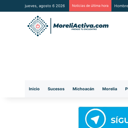
jueves, agosto 6 2026
Noticias de última hora
A Sumar
Inicio
Sucesos
Michoacán
Morelia
P