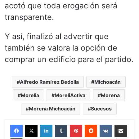
acotó que toda erogación será
transparente.
Y así, finalizó al advertir que
también se valora la opción de
comprar un edificio para el partido.
Alfredo Ramírez Bedolla
Michoacán
Morelia
MoreliActiva
Morena
Morena Michoacán
Sucesos
LinkedIn
Tumblr
Pinterest
Reddit
VKontakte
Compartir por corr
Imprimir