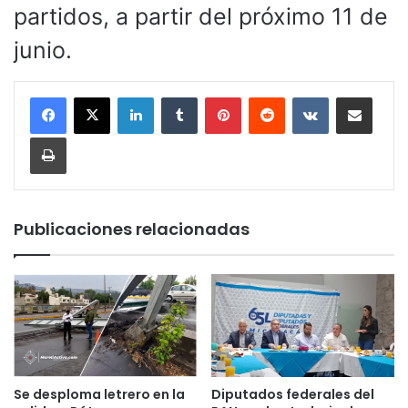
partidos, a partir del próximo 11 de
junio.
LinkedIn
Tumblr
Pinterest
Reddit
VKontakte
Compartir por corr
Imprimir
Publicaciones relacionadas
Se desploma letrero en la
Diputados federales del