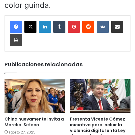
color guinda.
LinkedIn
Tumblr
Pinterest
Reddit
VKontakte
Compartir por corr
Imprimir
Publicaciones relacionadas
China nuevamente invita a
Presenta Vicente Gómez
Morelia: Sefeco
iniciativa para incluir la
violencia digital en la Ley
agosto 27, 2025