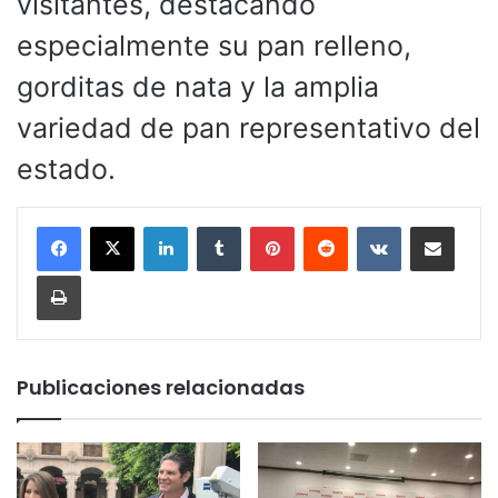
visitantes, destacando
especialmente su pan relleno,
gorditas de nata y la amplia
variedad de pan representativo del
estado.
LinkedIn
Tumblr
Pinterest
Reddit
VKontakte
Compartir por corr
Imprimir
Publicaciones relacionadas