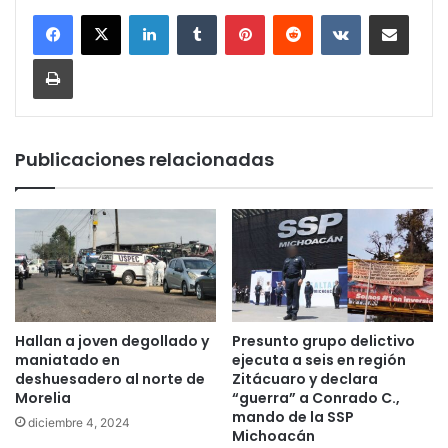
LinkedIn
Tumblr
Pinterest
Reddit
VKontakte
Compartir por corr
Imprimir
Publicaciones relacionadas
Hallan a joven degollado y
Presunto grupo delictivo
maniatado en
ejecuta a seis en región
deshuesadero al norte de
Zitácuaro y declara
Morelia
“guerra” a Conrado C.,
mando de la SSP
diciembre 4, 2024
Michoacán