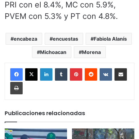
PRI con el 8.4%, MC con 5.9%,
PVEM con 5.3% y PT con 4.8%.
encabeza
encuestas
Fabiola Alanís
Michoacan
Morena
LinkedIn
Tumblr
Pinterest
Reddit
VKontakte
Compartir por corr
Imprimir
Publicaciones relacionadas