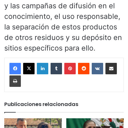
y las campañas de difusión en el
conocimiento, el uso responsable,
la separación de estos productos
de otros residuos y su depósito en
sitios específicos para ello.
LinkedIn
Tumblr
Pinterest
Reddit
VKontakte
Compartir por corr
Imprimir
Publicaciones relacionadas