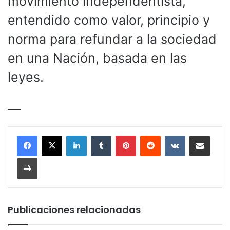
movimiento independentista,
entendido como valor, principio y
norma para refundar a la sociedad
en una Nación, basada en las
leyes.
—
LinkedIn
Tumblr
Pinterest
Reddit
VKontakte
Compartir por corr
Imprimir
Publicaciones relacionadas