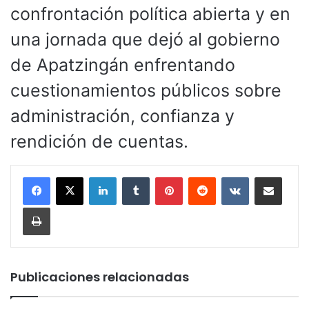
confrontación política abierta y en
una jornada que dejó al gobierno
de Apatzingán enfrentando
cuestionamientos públicos sobre
administración, confianza y
rendición de cuentas.
LinkedIn
Tumblr
Pinterest
Reddit
VKontakte
Compartir por corr
Imprimir
Publicaciones relacionadas