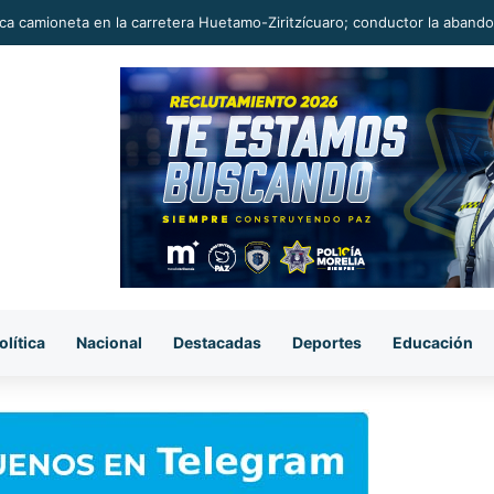
ciclista sufre traumatismo craneal tras aparatoso accidente en La Pied
olítica
Nacional
Destacadas
Deportes
Educación