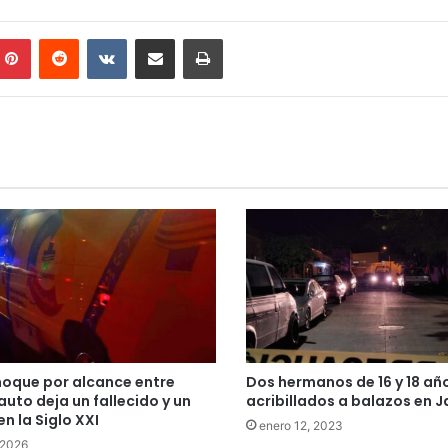
mblr
Pinterest
Reddit
VKontakte
Compartir por correo electrónico
Imprimir
hoque por alcance entre
Dos hermanos de 16 y 18 añ
auto deja un fallecido y un
acribillados a balazos en 
en la Siglo XXI
enero 12, 2023
, 2026