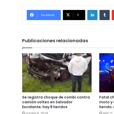
LinkedIn
Tu
Facebook
X
Publicaciones relacionadas
Se registra choque de combi contra
Fatal c
camión volteo en Salvador
moto y 
Escalante; hay 8 heridos
herido; 
octubre 6, 2024
abril 11