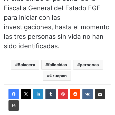
Fiscalia General del Estado FGE
para iniciar con las
investigaciones, hasta el momento
las tres personas sin vida no han
sido identificadas.
Balacera
fallecidas
personas
Uruapan
LinkedIn
Tumblr
Pinterest
Reddit
VKontakte
Compartir por corr
Imprimir