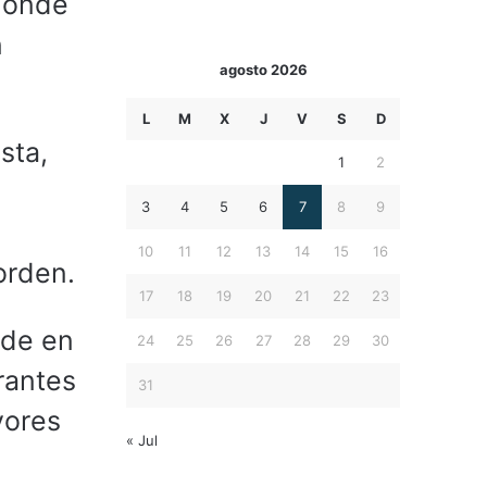
 donde
n
agosto 2026
L
M
X
J
V
S
D
sta,
1
2
3
4
5
6
7
8
9
10
11
12
13
14
15
16
orden.
17
18
19
20
21
22
23
ide en
24
25
26
27
28
29
30
rantes
31
yores
« Jul