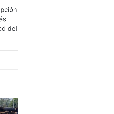
epción
ás
ad del