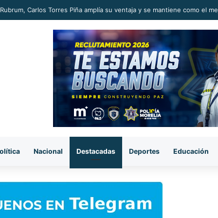
Rubrum, Carlos Torres Piña amplía su ventaja y se mantiene como el m
olítica
Nacional
Destacadas
Deportes
Educación