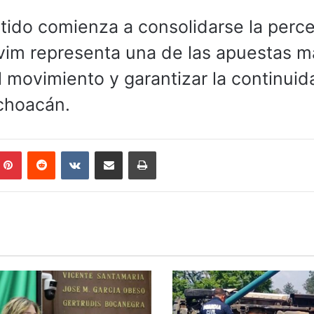
artido comienza a consolidarse la perc
navim representa una de las apuestas m
 movimiento y garantizar la continuid
choacán.
mblr
Pinterest
Reddit
VKontakte
Compartir por correo electrónico
Imprimir