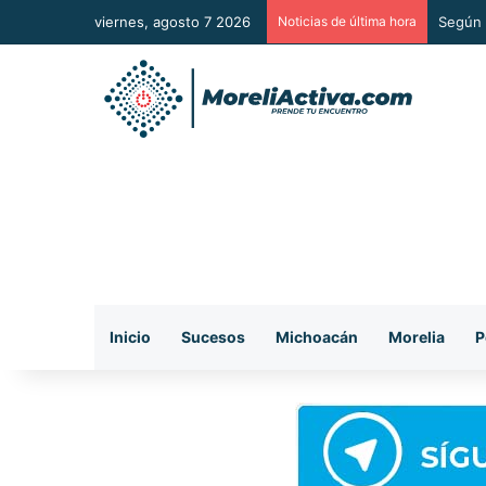
viernes, agosto 7 2026
Noticias de última hora
Según 
Inicio
Sucesos
Michoacán
Morelia
P