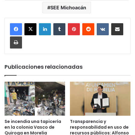
SEE Michoacán
LinkedIn
Tumblr
Pinterest
Reddit
VKontakte
Compartir por corr
Imprimir
Publicaciones relacionadas
Se incendia una tapicería
Transparencia y
en la colonia Vasco de
responsabilidad en uso de
Quiroga en Morelia
recursos públicos: Alfonso