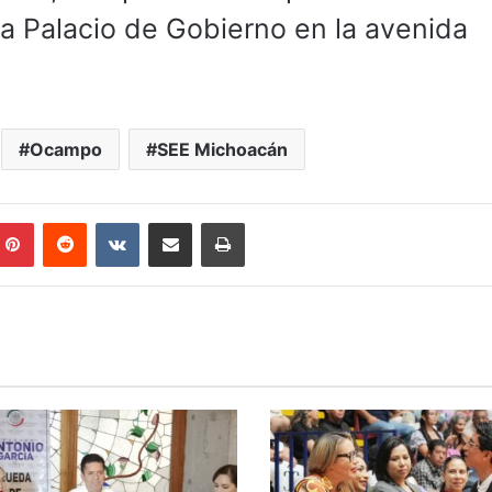
 a Palacio de Gobierno en la avenida
Ocampo
SEE Michoacán
mblr
Pinterest
Reddit
VKontakte
Compartir por correo electrónico
Imprimir