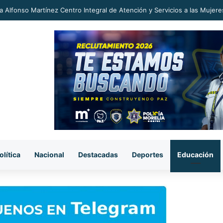
 más hacia la dictadura comunista en México, los Defensores de las Au
olítica
Nacional
Destacadas
Deportes
Educación