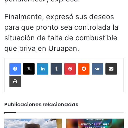
Finalmente, expresó sus deseos
para que pronto sea controlada la
situación de falta de combustible
que priva en Uruapan.
LinkedIn
Tumblr
Pinterest
Reddit
VKontakte
Compartir por corr
Imprimir
Publicaciones relacionadas