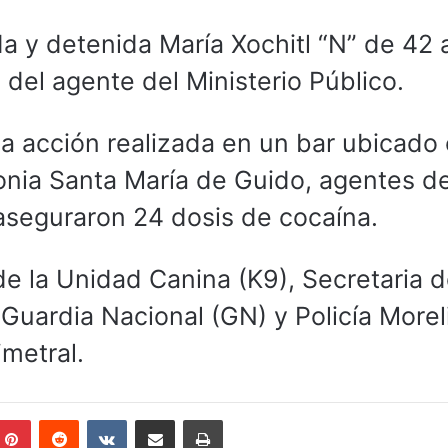
a y detenida María Xochitl “N” de 42 
 del agente del Ministerio Público.
a acción realizada en un bar ubicado 
onia Santa María de Guido, agentes de
 aseguraron 24 dosis de cocaína.
e la Unidad Canina (K9), Secretaria d
uardia Nacional (GN) y Policía Morel
metral.
mblr
Pinterest
Reddit
VKontakte
Compartir por correo electrónico
Imprimir