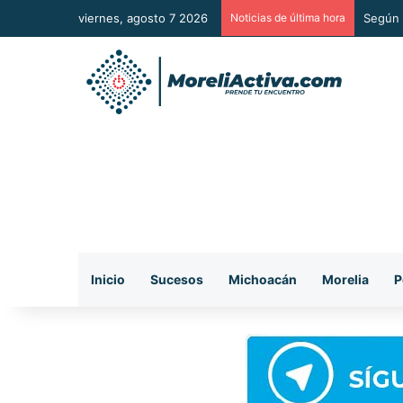
viernes, agosto 7 2026
Noticias de última hora
Según 
Inicio
Sucesos
Michoacán
Morelia
P