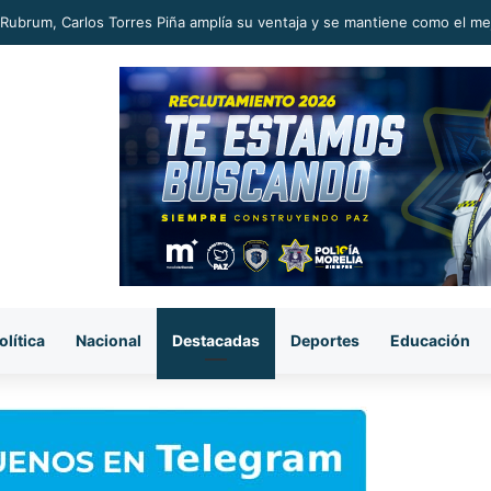
Rubrum, Carlos Torres Piña amplía su ventaja y se mantiene como el m
olítica
Nacional
Destacadas
Deportes
Educación