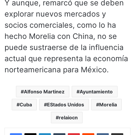
Y aunque, remarcó que se deben
explorar nuevos mercados y
socios comerciales, como lo ha
hecho Morelia con China, no se
puede sustraerse de la influencia
actual que representa la economía
norteamericana para México.
Alfonso Martinez
Ayuntamiento
Cuba
EStados Unidos
Morelia
relaiocn
LinkedIn
Tumblr
Pinterest
Reddit
VKontakte
Compartir por corr