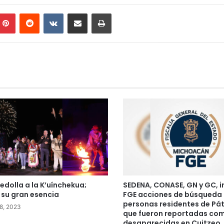
mblr
Pinterest
Reddit
VKontakte
Compartir por correo electrónico
Imprimir
Bedolla a la K’uínchekua;
SEDENA, CONASE, GN y GC, i
 su gran esencia
FGE acciones de búsqueda 
personas residentes de Pá
8, 2023
que fueron reportadas co
desaparecidas en Cuitzeo