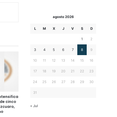
agosto 2026
L
M
X
J
V
S
D
1
2
3
4
5
6
7
8
9
10
11
12
13
14
15
16
17
18
19
20
21
22
23
24
25
26
27
28
29
30
31
ntensifica
de cinco
« Jul
tzcuaro,
mo