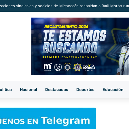
era sorpresiva, pasaje del transporte público subió a 12 pesos.
olítica
Nacional
Destacadas
Deportes
Educación