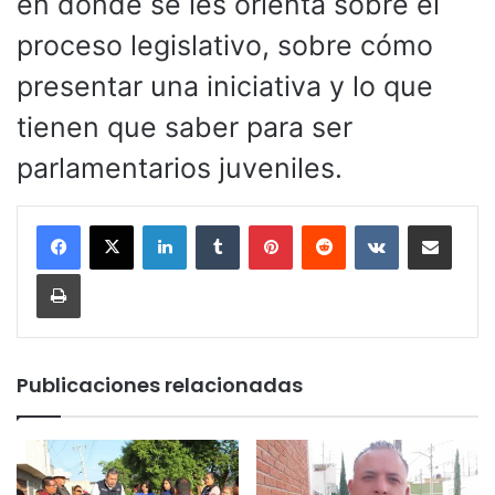
en donde se les orienta sobre el
proceso legislativo, sobre cómo
presentar una iniciativa y lo que
tienen que saber para ser
parlamentarios juveniles.
LinkedIn
Tumblr
Pinterest
Reddit
VKontakte
Compartir por corr
Imprimir
Publicaciones relacionadas