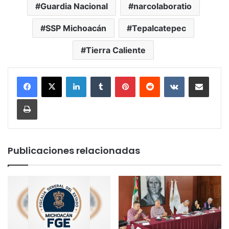
Guardia Nacional
narcolaboratio
SSP Michoacán
Tepalcatepec
Tierra Caliente
LinkedIn
Tumblr
Pinterest
Reddit
VKontakte
Compartir por corr
Imprimir
Publicaciones relacionadas