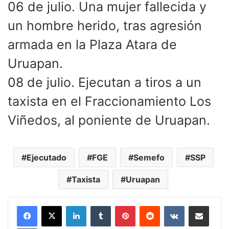
06 de julio. Una mujer fallecida y
un hombre herido, tras agresión
armada en la Plaza Atara de
Uruapan.
08 de julio. Ejecutan a tiros a un
taxista en el Fraccionamiento Los
Viñedos, al poniente de Uruapan.
Ejecutado
FGE
Semefo
SSP
Taxista
Uruapan
LinkedIn
Tumblr
Pinterest
Reddit
VKontakte
Compartir por corr
Imprimir