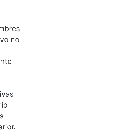
ombres
ivo no
ente
ivas
rio
s
rior.