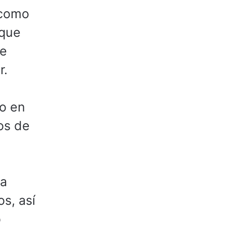
 como
 que
te
r.
vo en
os de
va
os, así
o