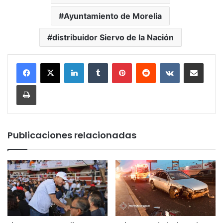
Ayuntamiento de Morelia
distribuidor Siervo de la Nación
LinkedIn
Tumblr
Pinterest
Reddit
VKontakte
Compartir por corr
Imprimir
Publicaciones relacionadas