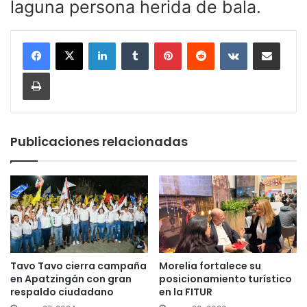
laguna persona herida de bala.
LinkedIn
Tumblr
Pinterest
Reddit
VKontakte
Compartir por corr
Imprimir
Publicaciones relacionadas
Tavo Tavo cierra campaña
Morelia fortalece su
en Apatzingán con gran
posicionamiento turístico
respaldo ciudadano
en la FITUR