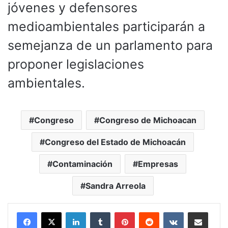
jóvenes y defensores
medioambientales participarán a
semejanza de un parlamento para
proponer legislaciones
ambientales.
Congreso
Congreso de Michoacan
Congreso del Estado de Michoacán
Contaminación
Empresas
Sandra Arreola
LinkedIn
Tumblr
Pinterest
Reddit
VKontakte
Compartir por corr