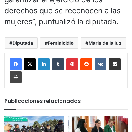
derechos que se reconocen a las
mujeres”, puntualizó la diputada.
Diputada
Feminicidio
Maria de la luz
LinkedIn
Tumblr
Pinterest
Reddit
VKontakte
Compartir por corr
Imprimir
Publicaciones relacionadas