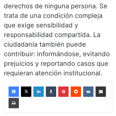
derechos de ninguna persona. Se
trata de una condición compleja
que exige sensibilidad y
responsabilidad compartida. La
ciudadanía también puede
contribuir: informándose, evitando
prejuicios y reportando casos que
requieran atención institucional.
LinkedIn
Tumblr
Pinterest
Reddit
VKontakte
Compartir por corr
Imprimir