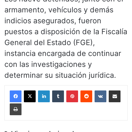
armamento, vehículos y demás
indicios asegurados, fueron
puestos a disposición de la Fiscalía
General del Estado (FGE),
instancia encargada de continuar
con las investigaciones y
determinar su situación jurídica.
LinkedIn
Tumblr
Pinterest
Reddit
VKontakte
Compartir por corr
Imprimir