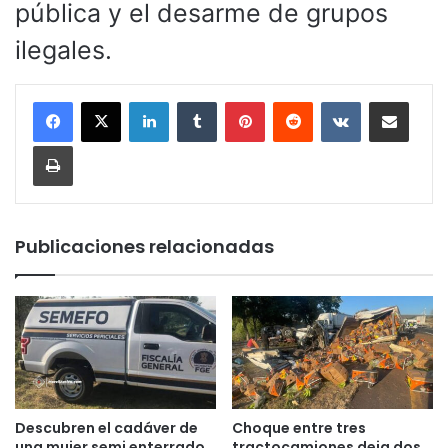
pública y el desarme de grupos
ilegales.
LinkedIn
Tumblr
Pinterest
Reddit
VKontakte
Compartir por corr
Imprimir
Publicaciones relacionadas
Descubren el cadáver de
Choque entre tres
una mujer semi enterrado
tractocamiones deja dos