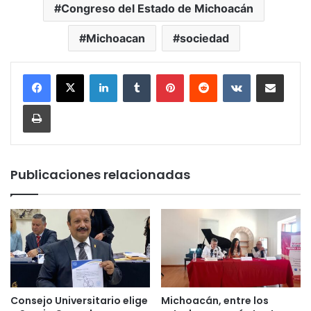
Congreso del Estado de Michoacán
Michoacan
sociedad
LinkedIn
Tumblr
Pinterest
Reddit
VKontakte
Compartir por corr
Imprimir
Publicaciones relacionadas
Consejo Universitario elige
Michoacán, entre los