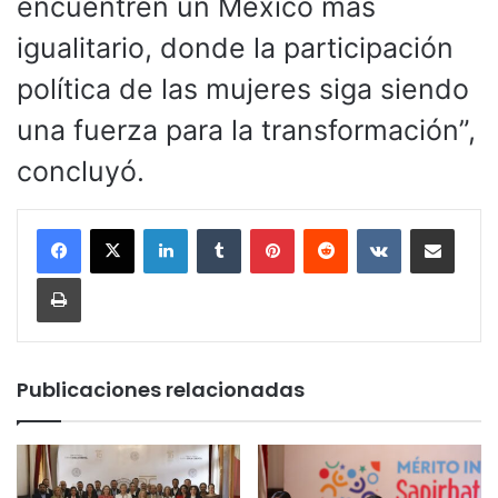
encuentren un México más
igualitario, donde la participación
política de las mujeres siga siendo
una fuerza para la transformación”,
concluyó.
LinkedIn
Tumblr
Pinterest
Reddit
VKontakte
Compartir por corr
Imprimir
Publicaciones relacionadas