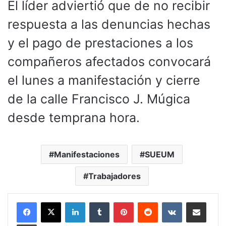
El líder adviertió que de no recibir
respuesta a las denuncias hechas
y el pago de prestaciones a los
compañeros afectados convocará
el lunes a manifestación y cierre
de la calle Francisco J. Múgica
desde temprana hora.
Manifestaciones
SUEUM
Trabajadores
LinkedIn
Tumblr
Pinterest
Reddit
VKontakte
Compartir por corr
Imprimir