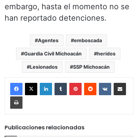
embargo, hasta el momento no se
han reportado detenciones.
Agentes
emboscada
Guardia Civil Michoacán
heridos
Lesionados
SSP Michoacán
LinkedIn
Tumblr
Pinterest
Reddit
VKontakte
Compartir por corr
Imprimir
Publicaciones relacionadas