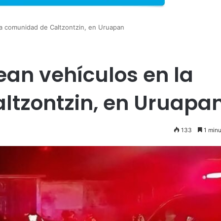
la comunidad de Caltzontzin, en Uruapan
ean vehículos en la
ltzontzin, en Uruapa
133
1 minu