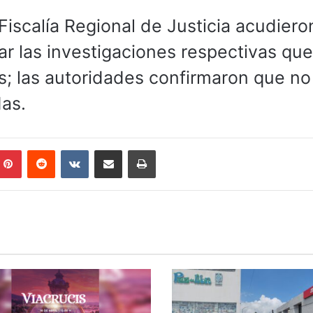
Fiscalía Regional de Justicia acudiero
iar las investigaciones respectivas que
s; las autoridades confirmaron que n
das.
mblr
Pinterest
Reddit
VKontakte
Compartir por correo electrónico
Imprimir