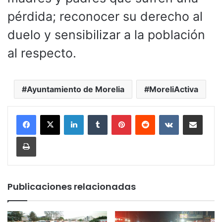
pérdida; reconocer su derecho al
duelo y sensibilizar a la población
al respecto.
Ayuntamiento de Morelia
MoreliActiva
LinkedIn
Tumblr
Pinterest
Reddit
VKontakte
Compartir por corr
Imprimir
Publicaciones relacionadas