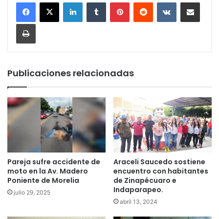
LinkedIn
Tumblr
Pinterest
Reddit
VKontakte
Compartir por corr
Imprimir
Publicaciones relacionadas
Pareja sufre accidente de
Araceli Saucedo sostiene
moto en la Av. Madero
encuentro con habitantes
Poniente de Morelia
de Zinapécuaro e
Indaparapeo.
julio 29, 2025
abril 13, 2024