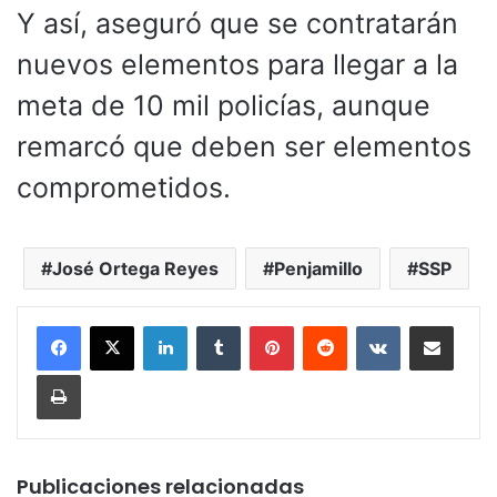
Y así, aseguró que se contratarán
nuevos elementos para llegar a la
meta de 10 mil policías, aunque
remarcó que deben ser elementos
comprometidos.
José Ortega Reyes
Penjamillo
SSP
LinkedIn
Tumblr
Pinterest
Reddit
VKontakte
Compartir por corr
Imprimir
Publicaciones relacionadas